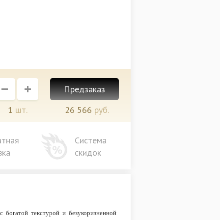
Предзаказ
1
шт.
26 566
руб.
атная
Система
вка
скидок
с богатой текстурой и безукоризненной