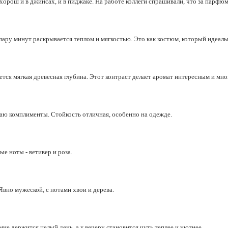
рош и в джинсах, и в пиджаке. На работе коллеги спрашивали, что за парфюм
ару минут раскрывается теплом и мягкостью. Это как костюм, который идеально
яется мягкая древесная глубина. Этот контраст делает аромат интересным и мн
аю комплименты. Стойкость отличная, особенно на одежде.
е ноты - ветивер и роза.
 Явно мужеской, с нотами хвои и дерева.
не держится целый день, а к вечеру становится чуть теплее и уютнее.