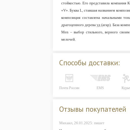
стойкостью. Его представила компания 
«V». Буква L, ставшая названием компози
композиция составлена начальными тон
драгоценного дерева уд (агар). База ком
Men – выбор стильного, верного своим
мелочей.
Способы доставки:
Почта России
EMS
Курье
Отзывы покупателей
Михаил,
26.01.2025:
пишет