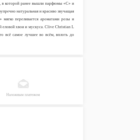
и, в которой ранее вышли парфюмы «С» и
езупречно натуральная и красиво звучащая
» мягко переливается ароматами розы и
еловой хвои и мускуса. Clive Christian L
о всё самое лучшее во всём, вплоть до
Наложным платежом