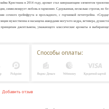
Клайва Кристиана в 2014 году, аромат стал завершающим элементом трилоги
ции, символизирует любовь и гармонию. Сдержанная, несколько строгая, но б
ами сочного грейпфрута и прохладного, с горчинкой петитгрейна. «Сердце
позиции мужественна и насыщена аккордами могучего кедра, ветивера, душистой 
 принципам джентльмена, уважающего классические ароматы и выбирающег
Способы оплаты:
р
Pickpoint
Яндекс Деньги
Webmoney
Кредитной картой
Добавить отзыв