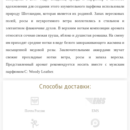
вдохновения для создания этого изумительного парфюма использовали
природу Шотландии, которая является их родиной. Запах вересковых
полей, росы и неукротимого ветра воплотились в стильном и
элегантном флакончике духов. В верхним ноткам композиции аромата
относятся сочная свежая груша, яблоко и душистая ромашка. На смену
им приходят средние нотки в виде белого завораживающего жасмина и
насыщенной медовой розы. Заключительными аккордами звучат
свежие прохладные нотки ветра, росы и запаха вереска.
Представленный аромат рекомендуется носить вместе с мужским
парфюмом C: Woody Leather.
Способы доставки:
Почта России
EMS