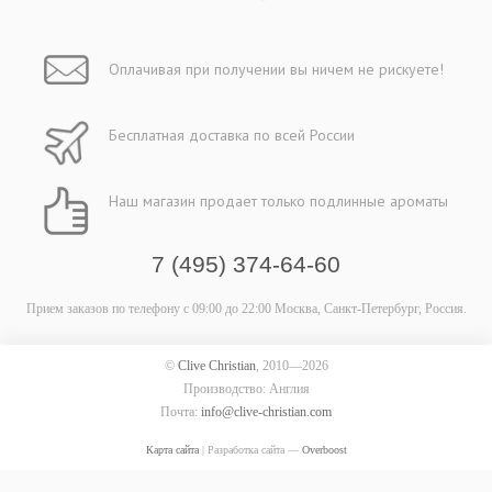
Оплачивая при
получении вы
ничем не рискуете!
Бесплатная
доставка
по всей России
Наш магазин
продает только
подлинные ароматы
7 (495) 374-64-60
Прием заказов по телефону
с 09:00 до 22:00
Москва, Санкт-Петербург, Россия.
©
Clive Christian
, 2010—2026
Производство: Англия
Почта:
info@clive-christian.com
Карта сайта
| Разработка сайта —
Overboost