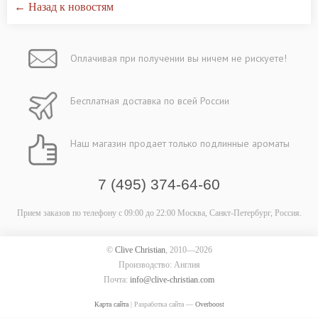
← Назад к новостям
Оплачивая при
получении вы
ничем не рискуете!
Бесплатная
доставка
по всей России
Наш магазин
продает только
подлинные ароматы
7 (495) 374-64-60
Прием заказов по телефону
с 09:00 до 22:00
Москва, Санкт-Петербург, Россия.
©
Clive Christian
, 2010—2026
Производство: Англия
Почта:
info@clive-christian.com
Карта сайта
| Разработка сайта —
Overboost