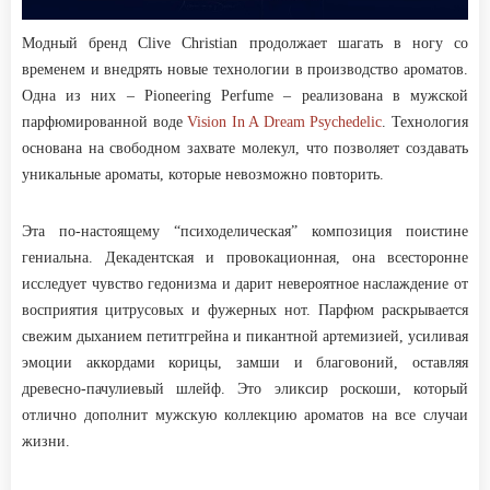
Модный бренд Clive Christian продолжает шагать в ногу со
временем и внедрять новые технологии в производство ароматов.
Одна из них – Pioneering Perfume – реализована в мужской
парфюмированной воде
Vision In A Dream Psychedelic
. Технология
основана на свободном захвате молекул, что позволяет создавать
уникальные ароматы, которые невозможно повторить.
Эта по-настоящему “психоделическая” композиция поистине
гениальна. Декадентская и провокационная, она всесторонне
исследует чувство гедонизма и дарит невероятное наслаждение от
восприятия цитрусовых и фужерных нот. Парфюм раскрывается
свежим дыханием петитгрейна и пикантной артемизией, усиливая
эмоции аккордами корицы, замши и благовоний, оставляя
древесно-пачулиевый шлейф. Это эликсир роскоши, который
отлично дополнит мужскую коллекцию ароматов на все случаи
жизни.