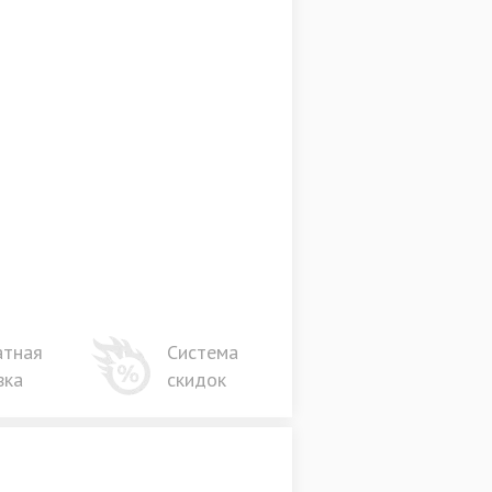
атная
Система
вка
скидок