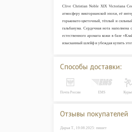
Clive Christian Noble XIX Victoriana 
атмосферу викторианской эпохи, её инт
горьковато-цветочный, тёплый и сильны
гальбанума. Сердечная нота наполнена 
естественного аромата кожи в базе «Кл
изысканный шлейф и убеждая купить эт
Способы доставки:
Почта России
EMS
Курье
Отзывы покупателей
Дарья Т.,
19.08.2025:
пишет