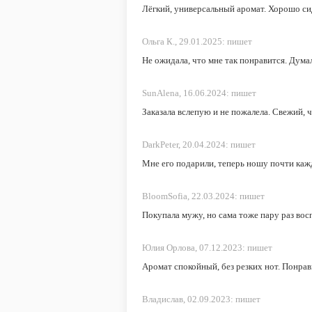
Лёгкий, универсальный аромат. Хорошо сид
Ольга К.,
29.01.2025:
пишет
Не ожидала, что мне так понравится. Думал
SunAlena,
16.06.2024:
пишет
Заказала вслепую и не пожалела. Свежий, 
DarkPeter,
20.04.2024:
пишет
Мне его подарили, теперь ношу почти каж
BloomSofia,
22.03.2024:
пишет
Покупала мужу, но сама тоже пару раз вос
Юлия Орлова,
07.12.2023:
пишет
Аромат спокойный, без резких нот. Понрав
Владислав,
02.09.2023:
пишет