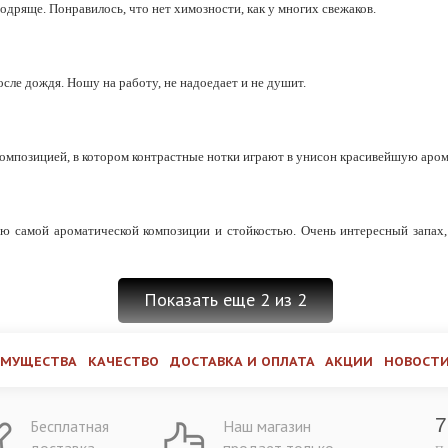
бодряще. Понравилось, что нет химозности, как у многих свежаков.
сле дождя. Ношу на работу, не надоедает и не душит.
композицией, в котором контрастные нотки играют в унисон красивейшую аро
ью самой ароматической композиции и стойкостью. Очень интересный запах
Показать еще 2 из 2
ИМУЩЕСТВА
КАЧЕСТВО
ДОСТАВКА И ОПЛАТА
АКЦИИ
НОВОСТ
7
Бесплатная
Наш магазин