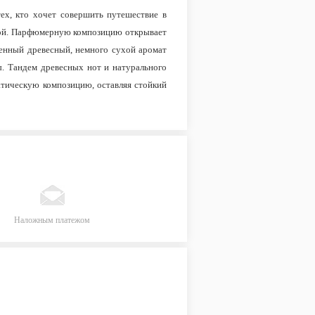
тех, кто хочет совершить путешествие в
отой. Парфюмерную композицию открывает
венный древесный, немного сухой аромат
ы. Тандем древесных нот и натурального
атическую композицию, оставляя стойкий
Наложным платежом