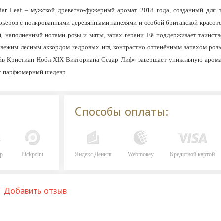
Cedar Leaf – мужской древесно-фужерный аромат 2018 года, созданный для 
ерьеров с полированными деревянными панелями и особой британской крас
й, наполненный нотами розы и мяты, запах герани. Её поддерживает таинст
свежим лесным аккордом кедровых игл, контрастно оттенённым запахом роз
айв Кристиан Нобл XIX Викториана Седар Лиф» завершает уникальную аром
от парфюмерный шедевр.
Способы оплаты:
р
Pickpoint
Яндекс Деньги
Webmoney
Кредитной картой
Добавить отзыв