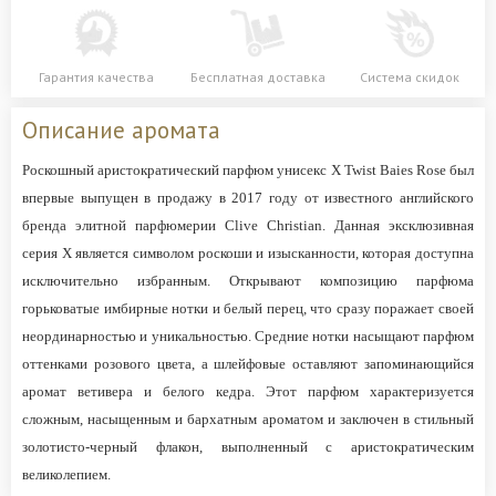
Гарантия качества
Бесплатная доставка
Система скидок
Описание аромата
Роскошный аристократический парфюм унисекс X Twist Baies Rose был
впервые выпущен в продажу в 2017 году от известного английского
бренда элитной парфюмерии Clive Christian. Данная эксклюзивная
серия X является символом роскоши и изысканности, которая доступна
исключительно избранным. Открывают композицию парфюма
горьковатые имбирные нотки и белый перец, что сразу поражает своей
неординарностью и уникальностью. Средние нотки насыщают парфюм
оттенками розового цвета, а шлейфовые оставляют запоминающийся
аромат ветивера и белого кедра. Этот парфюм характеризуется
сложным, насыщенным и бархатным ароматом и заключен в стильный
золотисто-черный флакон, выполненный с аристократическим
великолепием.