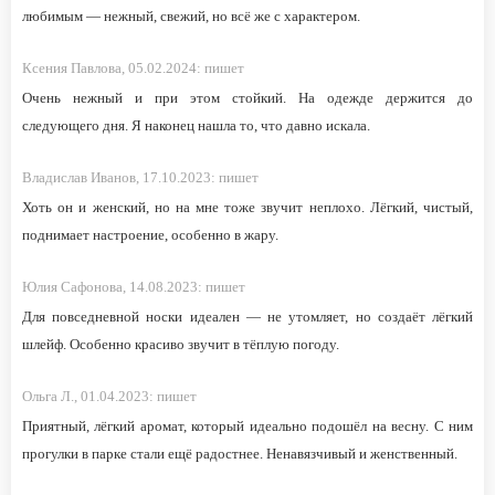
любимым — нежный, свежий, но всё же с характером.
Ксения Павлова,
05.02.2024:
пишет
Очень нежный и при этом стойкий. На одежде держится до
следующего дня. Я наконец нашла то, что давно искала.
Владислав Иванов,
17.10.2023:
пишет
Хоть он и женский, но на мне тоже звучит неплохо. Лёгкий, чистый,
поднимает настроение, особенно в жару.
Юлия Сафонова,
14.08.2023:
пишет
Для повседневной носки идеален — не утомляет, но создаёт лёгкий
шлейф. Особенно красиво звучит в тёплую погоду.
Ольга Л.,
01.04.2023:
пишет
Приятный, лёгкий аромат, который идеально подошёл на весну. С ним
прогулки в парке стали ещё радостнее. Ненавязчивый и женственный.